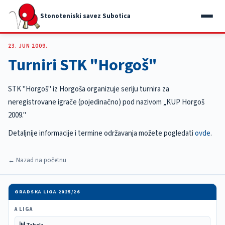
Stonoteniski savez Subotica
23. JUN 2009.
Turniri STK "Horgoš"
STK "Horgoš" iz Horgoša organizuje seriju turnira za
neregistrovane igrače (pojedinačno) pod nazivom „KUP Horgoš
2009."
Detaljnije informacije i termine održavanja možete pogledati
ovde
.
← Nazad na početnu
GRADSKA LIGA 2025/26
A LIGA