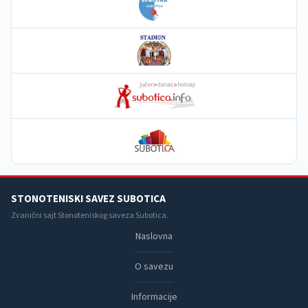
STONOTENISKI SAVEZ SUBOTICA
Zvanični sajt Stonoteniskog saveza Subotica.
Naslovna
O savezu
Informacije