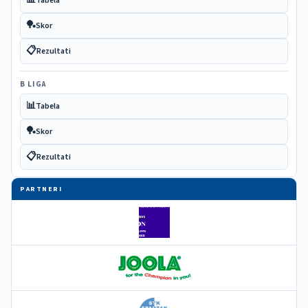
📊
Tabela
🏓
Skor
📋
Rezultati
B LIGA
📊
Tabela
🏓
Skor
📋
Rezultati
PARTNERI