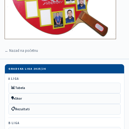
← Nazad na početnu
GRADSKA LIGA 2025/26
A LIGA
📊
Tabela
🏓
Skor
📋
Rezultati
B LIGA