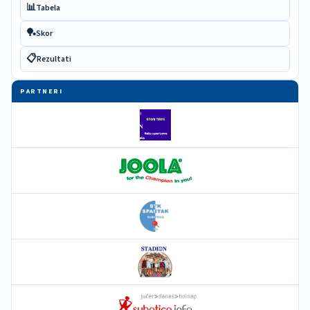
📊
Tabela
🏓
Skor
📋
Rezultati
PARTNERI