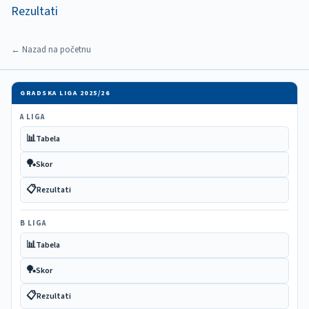
Rezultati
← Nazad na početnu
GRADSKA LIGA 2025/26
A LIGA
📊
Tabela
🏓
Skor
📋
Rezultati
B LIGA
📊
Tabela
🏓
Skor
📋
Rezultati