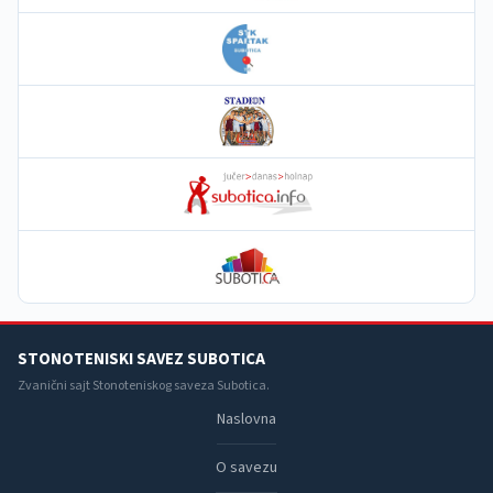
STONOTENISKI SAVEZ SUBOTICA
Zvanični sajt Stonoteniskog saveza Subotica.
Naslovna
O savezu