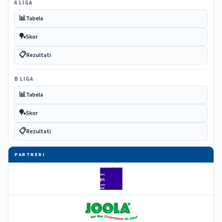
A LIGA
📊
Tabela
🏓
Skor
📋
Rezultati
B LIGA
📊
Tabela
🏓
Skor
📋
Rezultati
PARTNERI