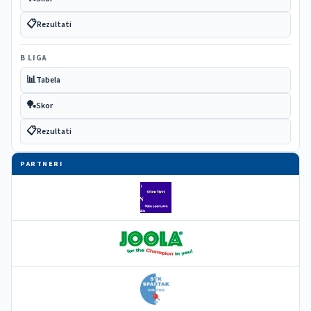
📋
Rezultati
B LIGA
📊
Tabela
🏓
Skor
📋
Rezultati
PARTNERI