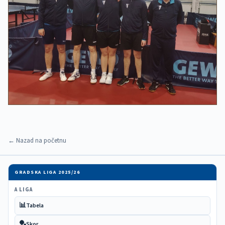
← Nazad na početnu
GRADSKA LIGA 2025/26
A LIGA
📊
Tabela
🏓
Skor