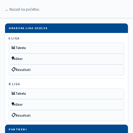
← Nazad na početnu
GRADSKA LIGA 2025/26
A LIGA
📊
Tabela
🏓
Skor
📋
Rezultati
B LIGA
📊
Tabela
🏓
Skor
📋
Rezultati
PARTNERI