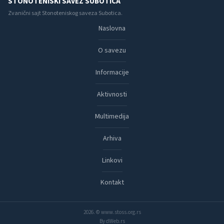
STONOTENISKI SAVEZ SUBOTICA
Zvanični sajt Stonoteniskog saveza Subotica.
Naslovna
O savezu
Informacije
Aktivnosti
Multimedija
Arhiva
Linkovi
Kontakt
2026. © www.stoss.org.rs
By dWeb.rs