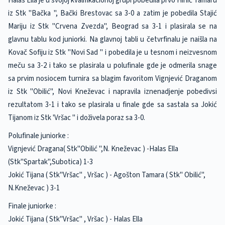
Halas Ella je u svojoj kvalifikacionoj grupi pobedila prvo Hinić Tamaru
iz Stk "Bačka ", Bački Brestovac sa 3-0 a zatim je pobedila Stajić
Mariju iz Stk "Crvena Zvezda", Beograd sa 3-1 i plasirala se na
glavnu tablu kod juniorki. Na glavnoj tabli u četvrfinalu je naišla na
Kovač Sofiju iz Stk "Novi Sad " i pobedila je u tesnom i neizvesnom
meču sa 3-2 i tako se plasirala u polufinale gde je odmerila snage
sa prvim nosiocem turnira sa blagim favoritom Vignjević Draganom
iz Stk "Obilić", Novi Kneževac i napravila iznenadjenje pobedivsi
rezultatom 3-1 i tako se plasirala u finale gde sa sastala sa Jokić
Tijanom iz Stk 'Vršac " i doživela poraz sa 3-0.
Polufinale juniorke :
Vignjević Dragana( Stk"Obilić ",N. Kneževac ) -Halas Ella
(Stk"Spartak",Subotica) 1-3
Jokić Tijana ( Stk"Vršac" , Vršac ) - Agošton Tamara ( Stk" Obilić",
N.Kneževac ) 3-1
Finale juniorke :
Jokić Tijana ( Stk"Vršac" , Vršac ) - Halas Ella