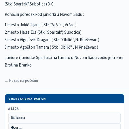
(Stk"Spartak",Subotica) 3-0
Konačni poredak kod juniorki u Novom Sadu :
1 mesto Jokić Tijana ( Stk "Vršac", Vršac )
2 mesto Halas Ella (Stk "Spartak", Subotica)
3 mesto Vignjević Dragana( Stk "Obilić ",N. Kneževac )
3 mesto Agošton Tamara ( Stk "Obilić" , N.Kneževac )
Juniore i juniorke Spartaka na turniru u Novom Sadu vodio je trener
Brstina Branko.
← Nazad na početnu
GRADSKA LIGA 2025/26
A LIGA
📊
Tabela
🏓
Skor