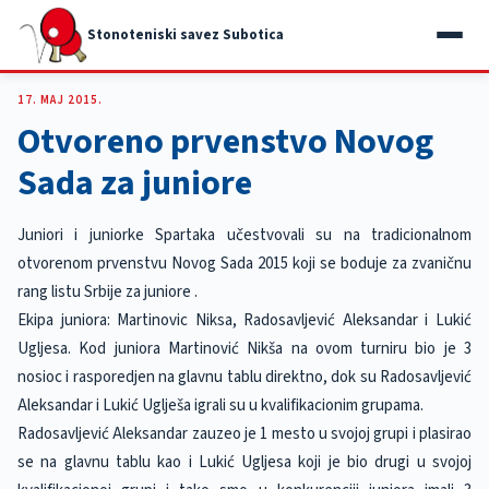
Stonoteniski savez Subotica
17. MAJ 2015.
Otvoreno prvenstvo Novog
Sada za juniore
Juniori i juniorke Spartaka učestvovali su na tradicionalnom
otvorenom prvenstvu Novog Sada 2015 koji se boduje za zvaničnu
rang listu Srbije za juniore .
Ekipa juniora: Martinovic Niksa, Radosavljević Aleksandar i Lukić
Ugljesa. Kod juniora Martinović Nikša na ovom turniru bio je 3
nosioc i rasporedjen na glavnu tablu direktno, dok su Radosavljević
Aleksandar i Lukić Uglješa igrali su u kvalifikacionim grupama.
Radosavljević Aleksandar zauzeo je 1 mesto u svojoj grupi i plasirao
se na glavnu tablu kao i Lukić Ugljesa koji je bio drugi u svojoj