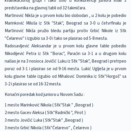
kvalifikacionoj grupi i tako smo u konkurenciji juniora imali 3
predstavnika na glavnoj tabli od 32 takmičara.
Martinović Nikša je u prvom kolu bio slobodan , u 2 kolu je pobedio
Marinković Miloša iz Stk "Stak", Beograd sa 3-0 u četvrfinalu je
Martinović Nikša pružio bledu partiju protiv Grbić Nikole iz Stk
"Čelarevo" i izgubio sa 3-0 i tako se plasirao od 5-8 mesta.
Radosavljević Aleksandar je u prvom kolu glavne table pobedio
Nikodijević Petra iz Stk "Borac", Paraćin sa 3-1 a u drugom kolu
naišao je na 3 nosioca Jovičić Luku iz Stk "Stak", Beograd i pretrpeo
poraz od 3-1 i plasirao se od 9-16 mesta. Lukić Uglješa je u prvom
kolu glavne table izgubio od Mihalović Dominika iz Stk"Horgoš" sa
3-2 i plasirao se od 16-32 mesta.
Konačni poredak kod juniora u Novom Sadu :
1 mesto Marinković Nikola ( Stk"Stak " ,Beograd )
2 mesto Gacev Aleksa ( Stk"Radnički ", Pirot )
3 mesto Jovičić Luka ( Stk"Stak" ,Beograd )
3 mesto Grbić Nikola ( Stk"Čelarevo" , Čelarevo )