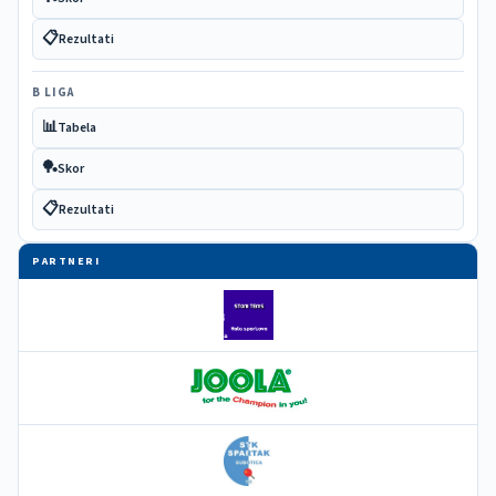
📋
Rezultati
B LIGA
📊
Tabela
🏓
Skor
📋
Rezultati
PARTNERI