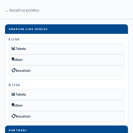
← Nazad na početnu
GRADSKA LIGA 2025/26
A LIGA
📊
Tabela
🏓
Skor
📋
Rezultati
B LIGA
📊
Tabela
🏓
Skor
📋
Rezultati
PARTNERI