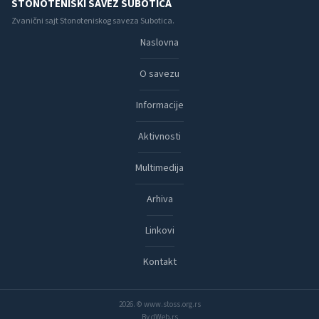
STONOTENISKI SAVEZ SUBOTICA
Zvanični sajt Stonoteniskog saveza Subotica.
Naslovna
O savezu
Informacije
Aktivnosti
Multimedija
Arhiva
Linkovi
Kontakt
2026. © www.stoss.org.rs
By dWeb.rs