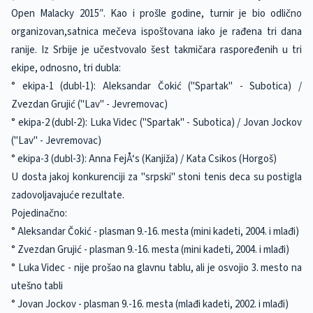
Open Malacky 2015″. Kao i prošle godine, turnir je bio odlično
organizovan,satnica mečeva ispoštovana iako je rađena tri dana
ranije. Iz Srbije je učestvovalo šest takmičara raspoređenih u tri
ekipe, odnosno, tri dubla:
° ekipa-1 (dubl-1): Aleksandar Čokić ("Spartak" - Subotica) /
Zvezdan Grujić ("Lav" - Jevremovac)
° ekipa-2 (dubl-2): Luka Videc ("Spartak" - Subotica) / Jovan Jockov
("Lav" - Jevremovac)
° ekipa-3 (dubl-3): Anna FejÅ‘s (Kanjiža) / Kata Csikos (Horgoš)
U dosta jakoj konkurenciji za "srpski" stoni tenis deca su postigla
zadovoljavajuće rezultate.
Pojedinačno:
° Aleksandar Čokić - plasman 9.-16. mesta (mini kadeti, 2004. i mlađi)
° Zvezdan Grujić - plasman 9.-16. mesta (mini kadeti, 2004. i mlađi)
° Luka Videc - nije prošao na glavnu tablu, ali je osvojio 3. mesto na
utešno tabli
° Jovan Jockov - plasman 9.-16. mesta (mlađi kadeti, 2002. i mlađi)