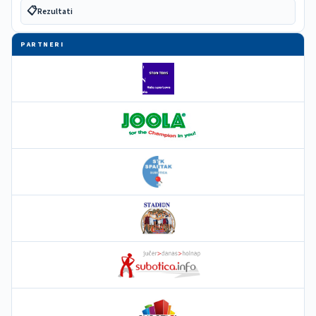
📋
Rezultati
PARTNERI