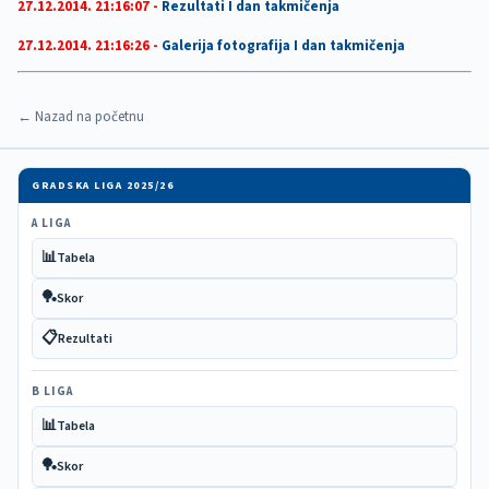
27.12.2014. 21:16:07 -
Rezultati I dan takmičenja
27.12.2014. 21:16:26 -
Galerija fotografija I dan takmičenja
← Nazad na početnu
GRADSKA LIGA 2025/26
A LIGA
📊
Tabela
🏓
Skor
📋
Rezultati
B LIGA
📊
Tabela
🏓
Skor