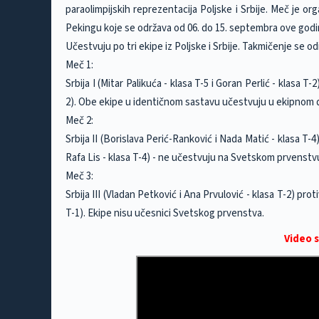
paraolimpijskih reprezentacija Poljske i Srbije. Meč je 
Pekingu koje se održava od 06. do 15. septembra ove godi
Učestvuju po tri ekipe iz Poljske i Srbije. Takmičenje se o
Meč 1:
Srbija I (Mitar Palikuća - klasa T-5 i Goran Perlić - klasa T-
2). Obe ekipe u identičnom sastavu učestvuju u ekipnom 
Meč 2:
Srbija II (Borislava Perić-Ranković i Nada Matić - klasa T-
Rafa Lis - klasa T-4) - ne učestvuju na Svetskom prvenstv
Meč 3:
Srbija III (Vladan Petković i Ana Prvulović - klasa T-2) pro
T-1). Ekipe nisu učesnici Svetskog prvenstva.
Video s