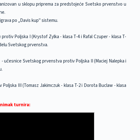
organizovan u sklopu priprema za predstojeće Svetsko prvenstvo u
ne.
digrava po „Davis kup" sistemu.
2) protiv Poljska I (Krystof Zylka - klasa T-4 i Rafal Czuper - klasa T-
delu Svetskog prvenstva.
4) - učesnice Svetskog prvenstva protiv Poljska II (Maciej Nalepka i
u.
tiv Poljska III (Tomasz Jakimczuk - klasa T-2 i Dorota Buclaw - klasa
nimak turnira: