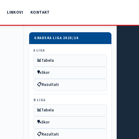
LINKOVI
KONTAKT
GRADSKA LIGA 2025/26
A LIGA
📊
Tabela
🏓
Skor
📋
Rezultati
B LIGA
📊
Tabela
🏓
Skor
📋
Rezultati