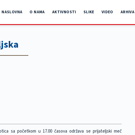
NASLOVNA
O NAMA
AKTIVNOSTI
SLIKE
VIDEO
ARHIVA
ljska
otica sa početkom u 17.00 časova održava se prijateljski meč