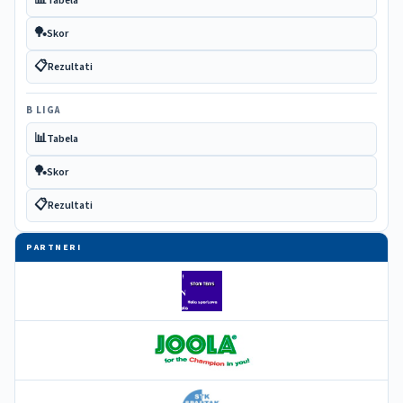
Tabela
🏓
Skor
📋
Rezultati
B LIGA
📊
Tabela
🏓
Skor
📋
Rezultati
PARTNERI