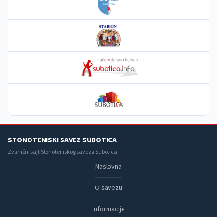
STONOTENISKI SAVEZ SUBOTICA
Zvanični sajt Stonoteniskog saveza Subotica.
Naslovna
O savezu
Informacije