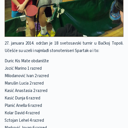
27. januara 2014. održan je 18 svetosavski turnir u Bačkoj Topoli.
Učešće su uzeli i najmlađi stonoteniseri Spartak-a i to:
Duric Kis Mate obdanište
Jozić Marino 1 razred
Milodanović Ivan 2 razred
Marušin Lucia 2 razred
Kasić Anastasia 2 razred
Kasić Dunja 6 razred
Planić Anella 6 razred
Kolar David 4 razred
Sztojan Lehel 4 razred
Marković Jovan 6 razred