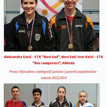
Aleksandra Savić - STK "Novi Sad", Novi Sad i Ivor Katić - STK
"Bus computers", Kikinda
Prvaci Vojvodine u kategoriji juniora i juniorki pojedinačno -
sezona 2013/2014