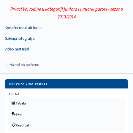
Prvaci Vojvodine u kategoriji juniora i juniorki parovi - sezona
2013/2014
Konačni rezultati turnira
Galerija fotografija
Video materijal
← Nazad na početnu
GRADSKA LIGA 2025/26
A LIGA
📊
Tabela
🏓
Skor
📋
Rezultati