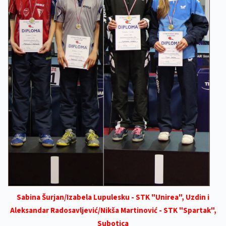
Sabina Šurjan/Izabela Lupulesku - STK "Unirea", Uzdin i
Aleksandar Radosavljević/Nikša Martinović - STK "Spartak",
Subotica