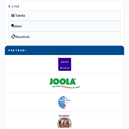
B LIGA
📊
Tabela
🏓
Skor
📋
Rezultati
PARTNERI