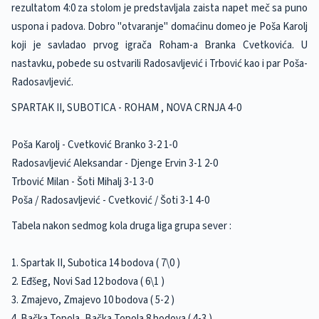
rezultatom 4:0 za stolom je predstavljala zaista napet meč sa puno
uspona i padova. Dobro "otvaranje" domaćinu domeo je Poša Karolj
koji je savladao prvog igrača Roham-a Branka Cvetkovića. U
nastavku, pobede su ostvarili Radosavljević i Trbović kao i par Poša-
Radosavljević.
SPARTAK II, SUBOTICA - ROHAM , NOVA CRNJA 4-0
Poša Karolj - Cvetković Branko 3-2 1-0
Radosavljević Aleksandar - Djenge Ervin 3-1 2-0
Trbović Milan - Šoti Mihalj 3-1 3-0
Poša / Radosavljević - Cvetković / Šoti 3-1 4-0
Tabela nakon sedmog kola druga liga grupa sever :
1. Spartak II, Subotica 14 bodova ( 7\0 )
2. Eđšeg, Novi Sad 12 bodova ( 6\1 )
3. Zmajevo, Zmajevo 10 bodova ( 5-2 )
4. Bačka Topola, Bačka Topola 8 bodova ( 4-3 )