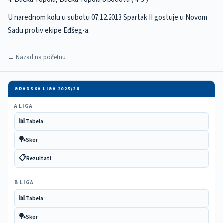
U narednom kolu u subotu 07.12.2013 Spartak II gostuje u Novom
Sadu protiv ekipe Eđšeg-a.
← Nazad na početnu
GRADSKA LIGA 2025/26
A LIGA
📊
Tabela
🏓
Skor
📋
Rezultati
B LIGA
📊
Tabela
🏓
Skor