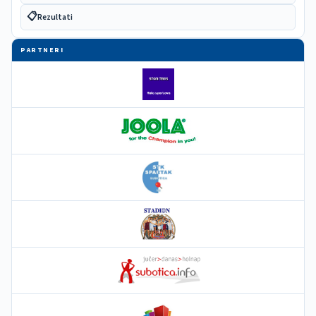
📋
Rezultati
PARTNERI