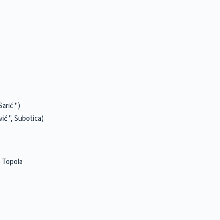
arić ")
ić ", Subotica)
a Topola