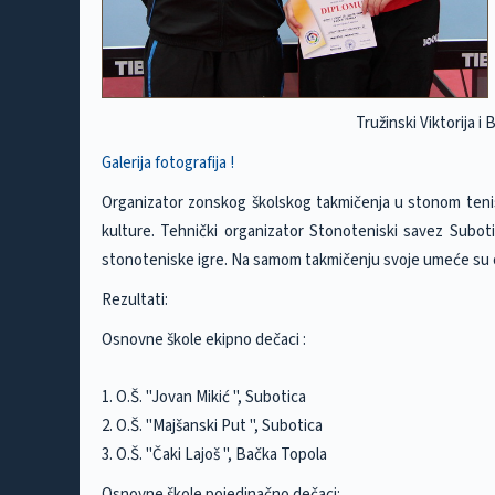
Tružinski Viktorija i
Galerija fotografija !
Organizator zonskog školskog takmičenja u stonom tenis
kulture. Tehnički organizator Stonoteniski savez Suboti
stonoteniske igre. Na samom takmičenju svoje umeće su od
Rezultati:
Osnovne škole ekipno dečaci :
1. O.Š. "Jovan Mikić ", Subotica
2. O.Š. "Majšanski Put ", Subotica
3. O.Š. "Čaki Lajoš ", Bačka Topola
Osnovne škole pojedinačno dečaci: