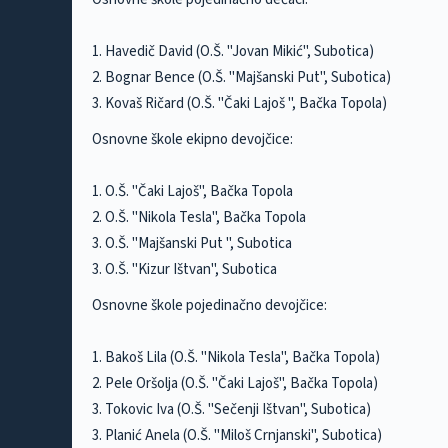
1. Havedič David (O.Š. "Jovan Mikić", Subotica)
2. Bognar Bence (O.Š. "Majšanski Put", Subotica)
3. Kovaš Ričard (O.Š. "Čaki Lajoš ", Bačka Topola)
Osnovne škole ekipno devojčice:
1. O.Š. "Čaki Lajoš", Bačka Topola
2. O.Š. "Nikola Tesla", Bačka Topola
3. O.Š. "Majšanski Put ", Subotica
3. O.Š. "Kizur Ištvan", Subotica
Osnovne škole pojedinačno devojčice:
1. Bakoš Lila (O.Š. "Nikola Tesla", Bačka Topola)
2. Pele Oršolja (O.Š. "Čaki Lajoš", Bačka Topola)
3. Tokovic Iva (O.Š. "Sečenji Ištvan", Subotica)
3. Planić Anela (O.Š. "Miloš Crnjanski", Subotica)