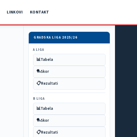
LINKOVI
KONTAKT
GRADSKA LIGA 2025/26
A LIGA
📊
Tabela
🏓
Skor
📋
Rezultati
B LIGA
📊
Tabela
🏓
Skor
📋
Rezultati