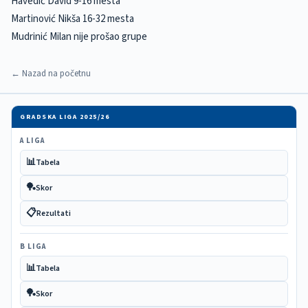
Havedič David 9-16 mesta
Martinović Nikša 16-32 mesta
Mudrinić Milan nije prošao grupe
← Nazad na početnu
GRADSKA LIGA 2025/26
A LIGA
📊
Tabela
🏓
Skor
📋
Rezultati
B LIGA
📊
Tabela
🏓
Skor