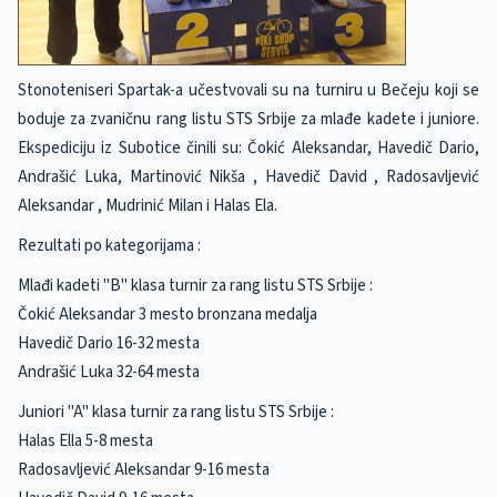
Stonoteniseri Spartak-a učestvovali su na turniru u Bečeju koji se
boduje za zvaničnu rang listu STS Srbije za mlađe kadete i juniore.
Ekspediciju iz Subotice činili su: Čokić Aleksandar, Havedič Dario,
Andrašić Luka, Martinović Nikša , Havedič David , Radosavljević
Aleksandar , Mudrinić Milan i Halas Ela.
Rezultati po kategorijama :
Mlađi kadeti "B" klasa turnir za rang listu STS Srbije :
Čokić Aleksandar 3 mesto bronzana medalja
Havedič Dario 16-32 mesta
Andrašić Luka 32-64 mesta
Juniori "A" klasa turnir za rang listu STS Srbije :
Halas Ella 5-8 mesta
Radosavljević Aleksandar 9-16 mesta