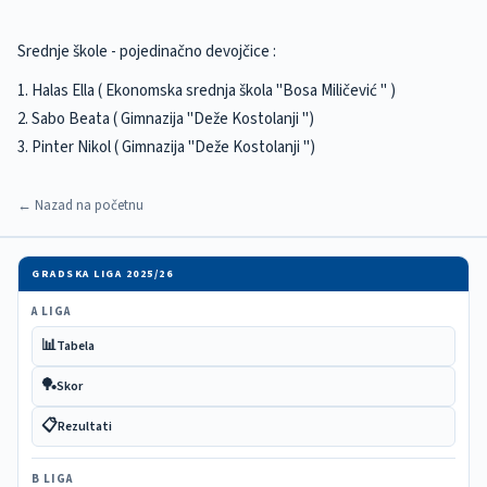
Srednje škole - pojedinačno devojčice :
1. Halas Ella ( Ekonomska srednja škola "Bosa Miličević " )
2. Sabo Beata ( Gimnazija "Deže Kostolanji ")
3. Pinter Nikol ( Gimnazija "Deže Kostolanji ")
← Nazad na početnu
GRADSKA LIGA 2025/26
A LIGA
📊
Tabela
🏓
Skor
📋
Rezultati
B LIGA