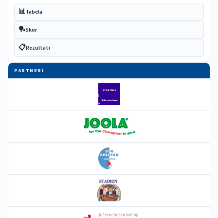
📊
Tabela
🏓
Skor
📋
Rezultati
PARTNERI