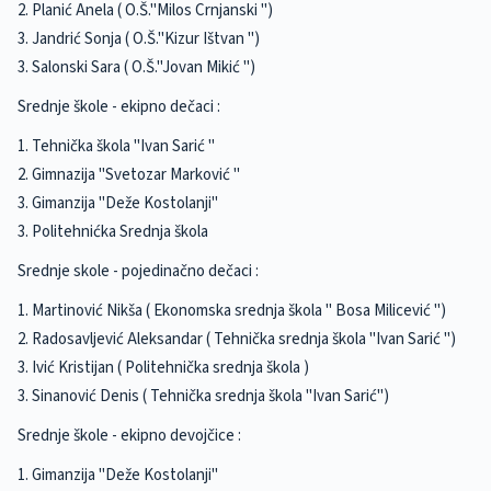
2. Planić Anela ( O.Š."Milos Crnjanski ")
3. Jandrić Sonja ( O.Š."Kizur Ištvan ")
3. Salonski Sara ( O.Š."Jovan Mikić ")
Srednje škole - ekipno dečaci :
1. Tehnička škola "Ivan Sarić "
2. Gimnazija "Svetozar Marković "
3. Gimanzija "Deže Kostolanji"
3. Politehnićka Srednja škola
Srednje skole - pojedinačno dečaci :
1. Martinović Nikša ( Ekonomska srednja škola " Bosa Milicević ")
2. Radosavljević Aleksandar ( Tehnička srednja škola "Ivan Sarić ")
3. Ivić Kristijan ( Politehnička srednja škola )
3. Sinanović Denis ( Tehnička srednja škola "Ivan Sarić")
Srednje škole - ekipno devojčice :
1. Gimanzija "Deže Kostolanji"