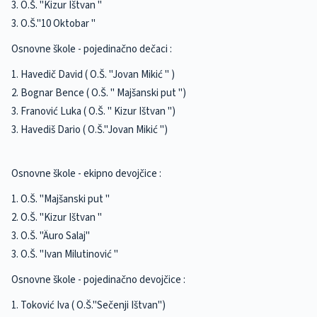
3. O.Š. "Kizur Ištvan "
3. O.Š."10 Oktobar "
Osnovne škole - pojedinačno dečaci :
1. Havedič David ( O.Š. "Jovan Mikić " )
2. Bognar Bence ( O.Š. " Majšanski put ")
3. Franović Luka ( O.Š. " Kizur Ištvan ")
3. Havediš Dario ( O.Š."Jovan Mikić ")
Osnovne škole - ekipno devojčice :
1. O.Š. "Majšanski put "
2. O.Š. "Kizur Ištvan "
3. O.Š. "Äuro Salaj"
3. O.Š. "Ivan Milutinović "
Osnovne škole - pojedinačno devojčice :
1. Toković Iva ( O.Š."Sečenji Ištvan")