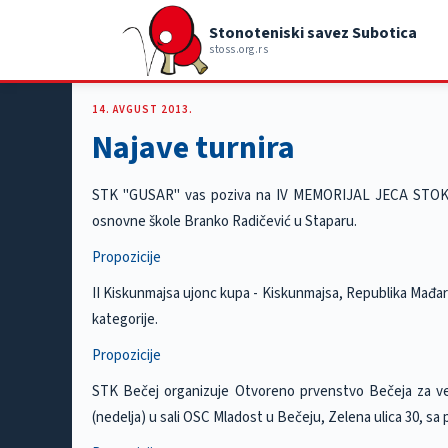
Stonoteniski savez Subotica
stoss.org.rs
14. AVGUST 2013.
Najave turnira
STK ''GUSAR'' vas poziva na IV MEMORIJAL JECA STOKAN
osnovne škole Branko Radičević u Staparu.
Propozicije
II Kiskunmajsa ujonc kupa - Kiskunmajsa, Republika Mađars
kategorije.
Propozicije
STK Bečej organizuje Otvoreno prvenstvo Bečeja za vete
(nedelja) u sali OSC Mladost u Bečeju, Zelena ulica 30, sa