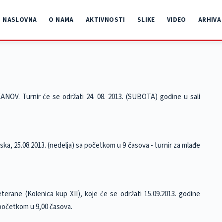
NASLOVNA
O NAMA
AKTIVNOSTI
SLIKE
VIDEO
ARHIVA
OV. Turnir će se održati 24. 08. 2013. (SUBOTA) godine u sali
ka, 25.08.2013. (nedelja) sa početkom u 9 časova - turnir za mlađe
rane (Kolenica kup XII), koje će se održati 15.09.2013. godine
 početkom u 9,00 časova.