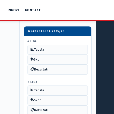
LINKOVI
KONTAKT
GRADSKA LIGA 2025/26
A LIGA
📊
Tabela
🏓
Skor
📋
Rezultati
B LIGA
📊
Tabela
🏓
Skor
📋
Rezultati