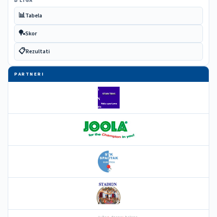
B LIGA
📊
Tabela
🏓
Skor
📋
Rezultati
PARTNERI