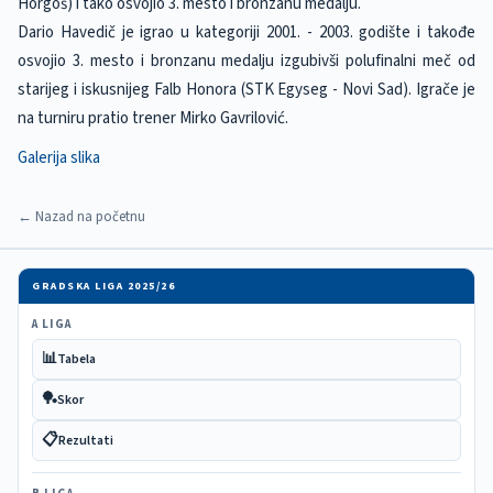
Horgoš) i tako osvojio 3. mesto i bronzanu medalju.
Dario Havedič je igrao u kategoriji 2001. - 2003. godište i takođe
osvojio 3. mesto i bronzanu medalju izgubivši polufinalni meč od
starijeg i iskusnijeg Falb Honora (STK Egyseg - Novi Sad). Igrače je
na turniru pratio trener Mirko Gavrilović.
Galerija slika
← Nazad na početnu
GRADSKA LIGA 2025/26
A LIGA
📊
Tabela
🏓
Skor
📋
Rezultati