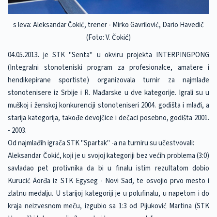
s leva: Aleksandar Čokić, trener - Mirko Gavrilović, Dario Havedič
(Foto: V. Čokić)
04.05.2013. je STK "Senta" u okviru projekta INTERPINGPONG
(Integralni stonoteniski program za profesionalce, amatere i
hendikepirane sportiste) organizovala turnir za najmlađe
stonotenisere iz Srbije i R. Mađarske u dve kategorije. Igrali su u
muškoj i ženskoj konkurenciji stonoteniseri 2004. godišta i mlađi, a
starija kategorija, takođe devojčice i dečaci posebno, godišta 2001.
- 2003.
Od najmlađih igrača STK "Spartak" -a na turniru su učestvovali:
Aleksandar Čokić, koji je u svojoj kategoriji bez većih problema (3:0)
savladao pet protivnika da bi u finalu istim rezultatom dobio
Kurucić Äorđa iz STK Egyseg - Novi Sad, te osvojio prvo mesto i
zlatnu medalju. U starijoj kategoriji je u polufinalu, u napetom i do
kraja neizvesnom meču, izgubio sa 1:3 od Pijuković Martina (STK