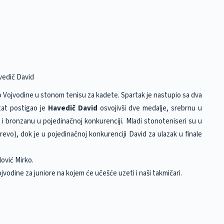
vedič David
 Vojvodine u stonom tenisu za kadete. Spartak je nastupio sa dva
tat postigao je
Havedič David
osvojivši dve medalje, srebrnu u
i bronzanu u pojedinačnoj konkurenciji. Mladi stonoteniseri su u
revo), dok je u pojedinačnoj konkurenciji David za ulazak u finale
ović Mirko.
vodine za juniore na kojem će učešće uzeti i naši takmičari.