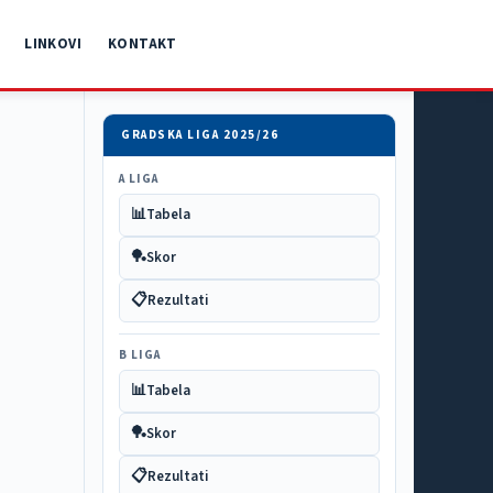
LINKOVI
KONTAKT
GRADSKA LIGA 2025/26
A LIGA
📊
Tabela
🏓
Skor
📋
Rezultati
B LIGA
📊
Tabela
🏓
Skor
📋
Rezultati