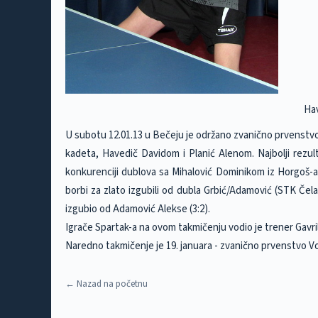
Ha
U subotu 12.01.13 u Bečeju je održano zvanično prvenstvo
kadeta, Havedič Davidom i Planić Alenom. Najbolji rezul
konkurenciji dublova sa Mihalović Dominikom iz Horgoš-a 
borbi za zlato izgubili od dubla Grbić/Adamović (STK Čela
izgubio od Adamović Alekse (3:2).
Igrače Spartak-a na ovom takmičenju vodio je trener Gavril
Naredno takmičenje je 19. januara - zvanično prvenstvo Voj
← Nazad na početnu