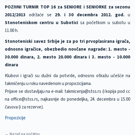
POZIVNI TURNIR TOP 16 za SENIORE i SENIORKE za sezonu
2012/2013
održaće se
29. i 30 decembra 2012. god.
u
Stonoteniskom centru u Subotici
sa početkom u subotu u
11.00 h.
Stonoteniski savez Srbije je za po tri prvoplasirana igrača,
odnosno igračice, obezbedio novčane nagrade: 1. mesto -
30.000 dinara, 2. mesto 20.000 dinara i 3. mesto - 10.000
dinara
Klubovi i igrači su dužni da potvrde, odnosno otkažu učešće na
takmičenju u roku navedenom u propozicijama.
Prijave se dostavljaju na e-mail: takmicenja@stss.rs (i kopija pod cc
na office@stss.rs, najkasnije do ponedeljka, 24. decembra u 15.00
časova (i za rezerve).
Propozicije
← Nazad na početnu