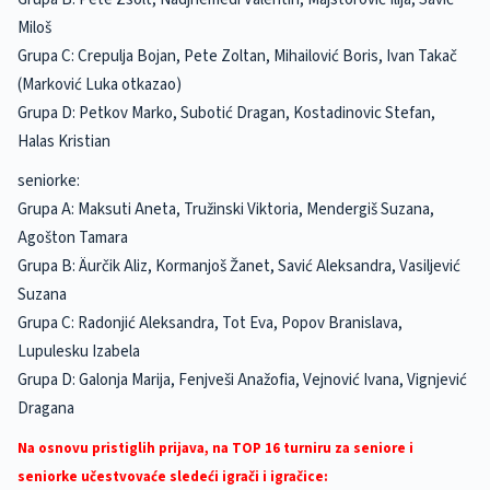
Miloš
Grupa C: Crepulja Bojan, Pete Zoltan, Mihailović Boris, Ivan Takač
(Marković Luka otkazao)
Grupa D: Petkov Marko, Subotić Dragan, Kostadinovic Stefan,
Halas Kristian
seniorke:
Grupa A: Maksuti Aneta, Tružinski Viktoria, Mendergiš Suzana,
Agošton Tamara
Grupa B: Äurčik Aliz, Kormanjoš Žanet, Savić Aleksandra, Vasiljević
Suzana
Grupa C: Radonjić Aleksandra, Tot Eva, Popov Branislava,
Lupulesku Izabela
Grupa D: Galonja Marija, Fenjveši Anažofia, Vejnović Ivana, Vignjević
Dragana
Na osnovu pristiglih prijava, na TOP 16 turniru za seniore i
seniorke učestvovaće sledeći igrači i igračice: