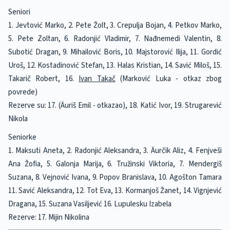
Seniori
1. Jevtović Marko, 2. Pete Žolt, 3. Crepulja Bojan, 4. Petkov Marko,
5. Pete Zoltan, 6. Radonjić Vladimir, 7. Nađnemedi Valentin, 8.
Subotić Dragan, 9. Mihailović Boris, 10. Majstorović Ilija, 11. Gordić
Uroš, 12. Kostadinović Stefan, 13. Halas Kristian, 14. Savić Miloš, 15.
Takarič Robert, 16.
Ivan Takač
(Marković Luka - otkaz zbog
povrede)
Rezerve su: 17. (Äuriš Emil - otkazao), 18. Katić Ivor, 19. Strugarević
Nikola
Seniorke
1. Maksuti Aneta, 2. Radonjić Aleksandra, 3. Äurčik Aliz, 4. Fenjveši
Ana Žofia, 5. Galonja Marija, 6. Tružinski Viktoria, 7. Mendergiš
Suzana, 8. Vejnović Ivana, 9. Popov Branislava, 10. Agošton Tamara
11. Savić Aleksandra, 12. Tot Eva, 13. Kormanjoš Žanet, 14. Vignjević
Dragana, 15. Suzana Vasiljević 16. Lupulesku Izabela
Rezerve: 17. Mijin Nikolina