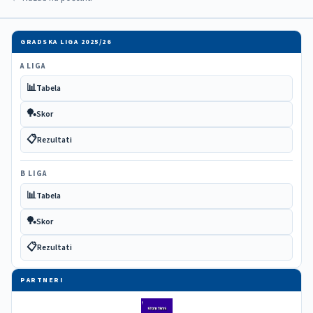
GRADSKA LIGA 2025/26
A LIGA
📊
Tabela
🏓
Skor
📋
Rezultati
B LIGA
📊
Tabela
🏓
Skor
📋
Rezultati
PARTNERI