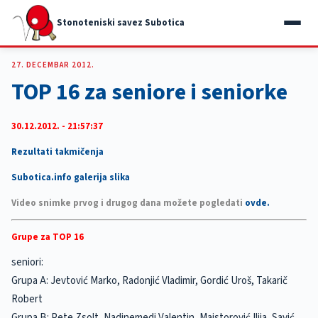
Stonoteniski savez Subotica
27. DECEMBAR 2012.
TOP 16 za seniore i seniorke
30.12.2012. - 21:57:37
Rezultati takmičenja
Subotica.info galerija slika
Video snimke prvog i drugog dana možete pogledati
ovde.
Grupe za TOP 16
seniori:
Grupa A: Jevtović Marko, Radonjić Vladimir, Gordić Uroš, Takarič
Robert
Grupa B: Pete Zsolt, Nadjnemedi Valentin, Majstorović Ilija, Savić