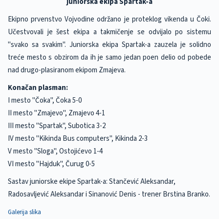
juniorska ekipa Spartak-a
Ekipno prvenstvo Vojvodine održano je proteklog vikenda u Čoki.
Učestvovali je šest ekipa a takmičenje se odvijalo po sistemu
"svako sa svakim". Juniorska ekipa Spartak-a zauzela je solidno
treće mesto s obzirom da ih je samo jedan poen delio od pobede
nad drugo-plasiranom ekipom Zmajeva.
Konačan plasman:
I mesto "Čoka", Čoka 5-0
II mesto "Zmajevo", Zmajevo 4-1
III mesto "Spartak", Subotica 3-2
IV mesto "Kikinda Bus computers", Kikinda 2-3
V mesto "Sloga", Ostojićevo 1-4
VI mesto "Hajduk", Čurug 0-5
Sastav juniorske ekipe Spartak-a: Stančević Aleksandar,
Radosavljević Aleksandar i Sinanović Denis - trener Brstina Branko.
Galerija slika