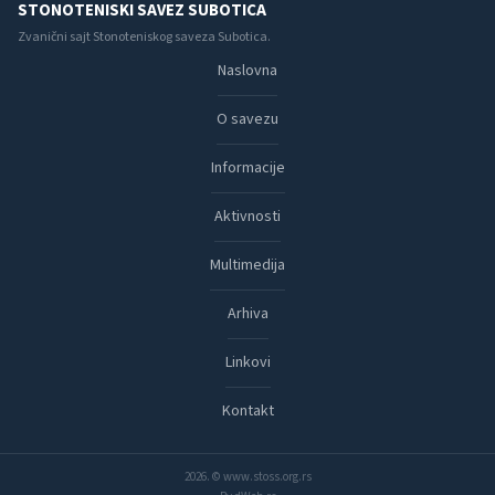
STONOTENISKI SAVEZ SUBOTICA
Zvanični sajt Stonoteniskog saveza Subotica.
Naslovna
O savezu
Informacije
Aktivnosti
Multimedija
Arhiva
Linkovi
Kontakt
2026. © www.stoss.org.rs