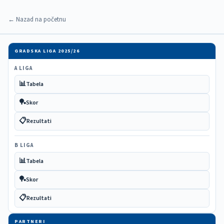
← Nazad na početnu
GRADSKA LIGA 2025/26
A LIGA
📊
Tabela
🏓
Skor
📋
Rezultati
B LIGA
📊
Tabela
🏓
Skor
📋
Rezultati
PARTNERI