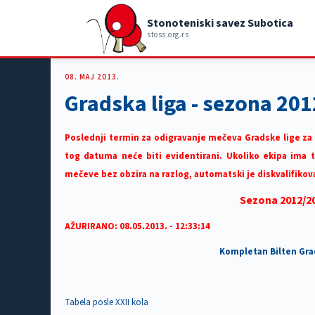
Stonoteniski savez Subotica
stoss.org.rs
08. MAJ 2013.
Gradska liga - sezona 20
Poslednji termin za odigravanje mečeva Gradske lige za
tog datuma neće biti evidentirani. Ukoliko ekipa ima t
mečeve bez obzira na razlog, automatski je diskvalifikov
Sezona 2012/20
AŽURIRANO: 08.05.2013. - 12:33:14
Kompletan Bilten Gra
Tabela posle XXII kola