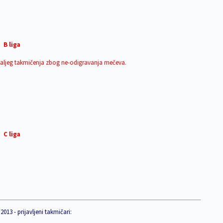
B liga
 daljeg takmičenja zbog ne-odigravanja mečeva.
C liga
2013 - prijavljeni takmičari: