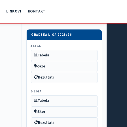
LINKOVI
KONTAKT
GRADSKA LIGA 2025/26
A LIGA
📊
Tabela
🏓
Skor
📋
Rezultati
B LIGA
📊
Tabela
🏓
Skor
📋
Rezultati