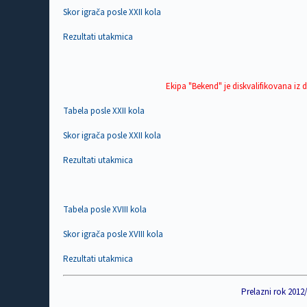
Skor igrača posle XXII kola
Rezultati utakmica
Ekipa "Bekend" je diskvalifikovana iz
Tabela posle XXII kola
Skor igrača posle XXII kola
Rezultati utakmica
Tabela posle XVIII kola
Skor igrača posle XVIII kola
Rezultati utakmica
Prelazni rok 2012/