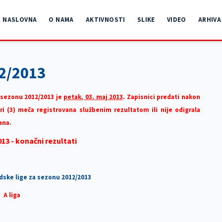
NASLOVNA
O NAMA
AKTIVNOSTI
SLIKE
VIDEO
ARHIVA
12/2013
 sezonu 2012/2013 je
petak, 03. maj 2013
. Zapisnici predati nakon
ri (3) meča registrovana službenim rezultatom ili nije odigrala
ana.
13 - konačni rezultati
dske lige za sezonu 2012/2013
A liga