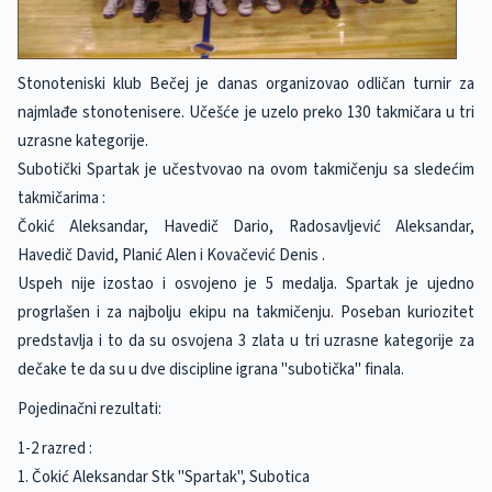
Stonoteniski klub Bečej je danas organizovao odličan turnir za
najmlađe stonotenisere. Učešće je uzelo preko 130 takmičara u tri
uzrasne kategorije.
Subotički Spartak je učestvovao na ovom takmičenju sa sledećim
takmičarima :
Čokić Aleksandar, Havedič Dario, Radosavljević Aleksandar,
Havedič David, Planić Alen i Kovačević Denis .
Uspeh nije izostao i osvojeno je 5 medalja. Spartak je ujedno
progrlašen i za najbolju ekipu na takmičenju. Poseban kuriozitet
predstavlja i to da su osvojena 3 zlata u tri uzrasne kategorije za
dečake te da su u dve discipline igrana "subotička" finala.
Pojedinačni rezultati:
1-2 razred :
1. Čokić Aleksandar Stk "Spartak", Subotica