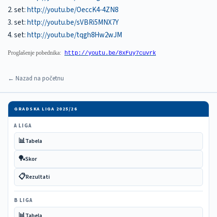
2. set:
http://youtu.be/OeccK4-4ZN8
3. set:
http://youtu.be/sVBRi5MNX7Y
4. set:
http://youtu.be/tqgh8Hw2wJM
Proglašenje pobednika:
http://youtu.be/8xFuy7cuvrk
← Nazad na početnu
GRADSKA LIGA 2025/26
A LIGA
📊
Tabela
🏓
Skor
📋
Rezultati
B LIGA
📊
Tabela