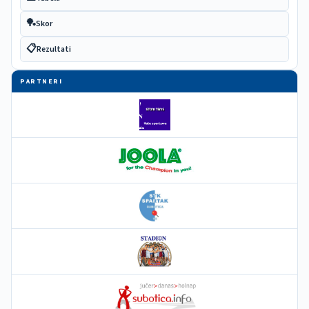
🏓
Skor
📋
Rezultati
PARTNERI