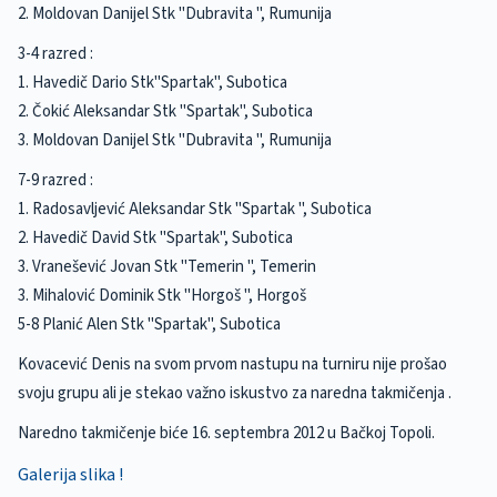
2. Moldovan Danijel Stk "Dubravita ", Rumunija
3-4 razred :
1. Havedič Dario Stk"Spartak", Subotica
2. Čokić Aleksandar Stk "Spartak", Subotica
3. Moldovan Danijel Stk "Dubravita ", Rumunija
7-9 razred :
1. Radosavljević Aleksandar Stk "Spartak ", Subotica
2. Havedič David Stk "Spartak", Subotica
3. Vranešević Jovan Stk "Temerin ", Temerin
3. Mihalović Dominik Stk "Horgoš ", Horgoš
5-8 Planić Alen Stk "Spartak", Subotica
Kovacević Denis na svom prvom nastupu na turniru nije prošao
svoju grupu ali je stekao važno iskustvo za naredna takmičenja .
Naredno takmičenje biće 16. septembra 2012 u Bačkoj Topoli.
Galerija slika !