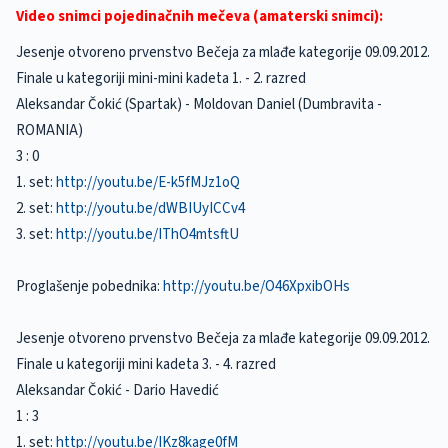
Video snimci pojedinačnih mečeva (amaterski snimci):
Jesenje otvoreno prvenstvo Bečeja za mlađe kategorije 09.09.2012.
Finale u kategoriji mini-mini kadeta 1. - 2. razred
Aleksandar Čokić (Spartak) - Moldovan Daniel (Dumbravita -
ROMANIA)
3 : 0
1. set:
http://youtu.be/E-k5fMJz1oQ
2. set:
http://youtu.be/dWBIUyICCv4
3. set:
http://youtu.be/IThO4mtsftU
Proglašenje pobednika:
http://youtu.be/O46XpxibOHs
Jesenje otvoreno prvenstvo Bečeja za mlađe kategorije 09.09.2012.
Finale u kategoriji mini kadeta 3. - 4. razred
Aleksandar Čokić - Dario Havedić
1 : 3
1. set:
http://youtu.be/IKz8kage0fM