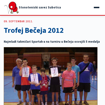
Stonoteniski savez Subotica
09. SEPTEMBAR 2012.
Trofej Bečeja 2012
Najmlađi takmičari Spartak-a na turniru u Bečeju osvojili 5 medalja