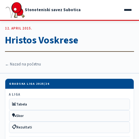
Stonoteniski savez Subotica
12. APRIL 2015.
Hristos Voskrese
← Nazad na početnu
GRADSKA LIGA 2025/26
A LIGA
📊
Tabela
🏓
Skor
📋
Rezultati