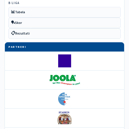
B LIGA
📊
Tabela
🏓
Skor
📋
Rezultati
PARTNERI