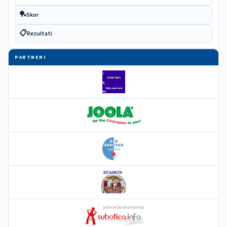
🏓
Skor
📋
Rezultati
PARTNERI