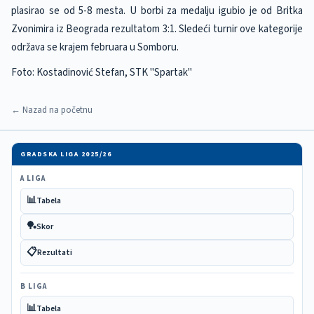
plasirao se od 5-8 mesta. U borbi za medalju igubio je od Britka
Zvonimira iz Beograda rezultatom 3:1. Sledeći turnir ove kategorije
održava se krajem februara u Somboru.
Foto: Kostadinović Stefan, STK "Spartak"
← Nazad na početnu
GRADSKA LIGA 2025/26
A LIGA
📊
Tabela
🏓
Skor
📋
Rezultati
B LIGA
📊
Tabela