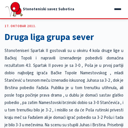
Stonoteniski savez Subotica
17. OKTOBAR 2011.
Druga liga grupa sever
Stonoteniseri Spartak II gostovali su u okviru 4 kola druge lige u
Bačkoj Topoli i napravili iznenađenje pobedivši domaćina
rezultatom 4:3. Spartak II poveo je sa 3-0 , Poša je u prvoj partiji
dobio najboljeg igrača Bačke Topole Namestovskog , mladi
Stančević u tesnom meču iznenadio iskusnog Juhasa sa 3-2 , dok je
Brstina pobedio Fađaša. Publika je u tom trenutku utihnula, ali
posle toga počinje prava drama , u dublu je domaći sastav glatko
pobedio , pa zatim Namestovski brzinski dobio sa 3-0 Stančevića , i
u tom trenutku bilo je 3-2 , i mislilo se da će Poša rutinski privesti
kraju meč sa Fađašem ali je domaći igrač pobedio sa 3-2 Pošu i tada
je bilo 3-3 u mečevima. Na scenu su stupili Juhas i Brstina. Prisebniji