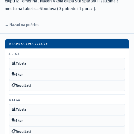
ekipu iz Temerina . Nakon 4 kola ekipa Stk Spartak II zauzima 3
mesto na tabeli sa 6 bodova ( 3 pobede i 1 poraz ).
← Nazad na početnu
GRADSKA LIGA 2025/26
A LIGA
📊
Tabela
🏓
Skor
📋
Rezultati
B LIGA
📊
Tabela
🏓
Skor
📋
Rezultati