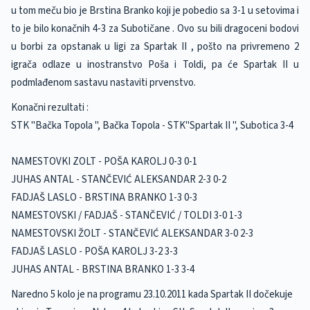
u tom meču bio je Brstina Branko koji je pobedio sa 3-1 u setovima i
to je bilo konačnih 4-3 za Subotičane . Ovo su bili dragoceni bodovi
u borbi za opstanak u ligi za Spartak II , pošto na privremeno 2
igrača odlaze u inostranstvo Poša i Toldi, pa će Spartak II u
podmlađenom sastavu nastaviti prvenstvo.
Konačni rezultati :
STK "Bačka Topola ", Bačka Topola - STK"Spartak II ", Subotica 3-4
NAMESTOVKI ZOLT - POŠA KAROLJ 0-3 0-1
JUHAS ANTAL - STANČEVIĆ ALEKSANDAR 2-3 0-2
FADJAŠ LASLO - BRSTINA BRANKO 1-3 0-3
NAMESTOVSKI / FADJAŠ - STANČEVIĆ / TOLDI 3-0 1-3
NAMESTOVSKI ŽOLT - STANČEVIĆ ALEKSANDAR 3-0 2-3
FADJAŠ LASLO - POŠA KAROLJ 3-2 3-3
JUHAS ANTAL - BRSTINA BRANKO 1-3 3-4
Naredno 5 kolo je na programu 23.10.2011 kada Spartak II dočekuje