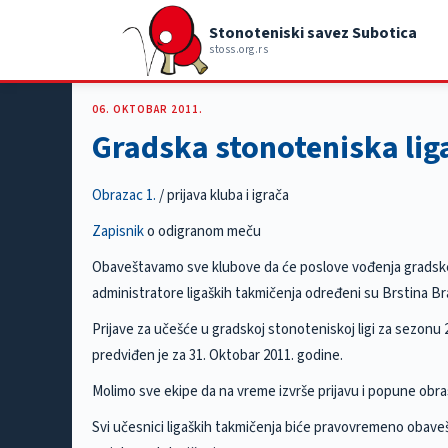
Stonoteniski savez Subotica
stoss.org.rs
06. OKTOBAR 2011.
Gradska stonoteniska lig
Obrazac 1.
/ prijava kluba i igrača
Zapisnik
o odigranom meču
Obaveštavamo sve klubove da će poslove vođenja gradske
administratore ligaških takmičenja određeni su Brstina Br
Prijave za učešće u gradskoj stonoteniskoj ligi za sezonu 
predviđen je za 31. Oktobar 2011. godine.
Molimo sve ekipe da na vreme izvrše prijavu i popune obr
Svi učesnici ligaških takmičenja biće pravovremeno obave