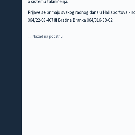
o sistemu takmičenja.
Prijave se primaju svakog radnog dana u Hali sportova - 
064/22-03-407 ili Brstina Branka 064/316-38-02.
← Nazad na početnu