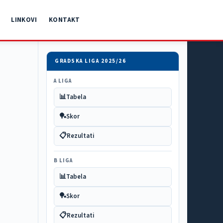
LINKOVI
KONTAKT
GRADSKA LIGA 2025/26
A LIGA
📊
Tabela
🏓
Skor
📋
Rezultati
B LIGA
📊
Tabela
🏓
Skor
📋
Rezultati