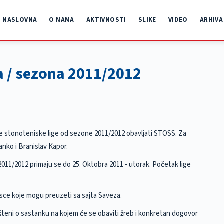
NASLOVNA
O NAMA
AKTIVNOSTI
SLIKE
VIDEO
ARHIVA
a / sezona 2011/2012
 stonoteniske lige od sezone 2011/2012 obavljati STOSS. Za
anko i Branislav Kapor.
2011/2012 primaju se do 25. Oktobra 2011 - utorak. Početak lige
asce koje mogu preuzeti sa sajta Saveza.
šteni o sastanku na kojem će se obaviti žreb i konkretan dogovor