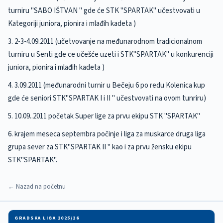
turniru "SABO IŠTVAN " gde će STK "SPARTAK" učestvovati u
Kategoriji juniora, pionira i mlađih kadeta )
3. 2-3-4.09.2011 (učetvovanje na međunarodnom tradicionalnom
turniru u Senti gde ce učešće uzeti i STK"SPARTAK" u konkurenciji
juniora, pionira i mlađih kadeta )
4. 3.09.2011 (međunarodni turnir u Bečeju 6 po redu Kolenica kup
gde će seniori STK"SPARTAK I i II " učestvovati na ovom tunriru)
5. 10.09..2011 početak Super lige za prvu ekipu STK "SPARTAK"
6. krajem meseca septembra počinje i liga za muskarce druga liga
grupa sever za STK"SPARTAK II " kao i za prvu žensku ekipu
STK"SPARTAK".
← Nazad na početnu
GRADSKA LIGA 2025/26