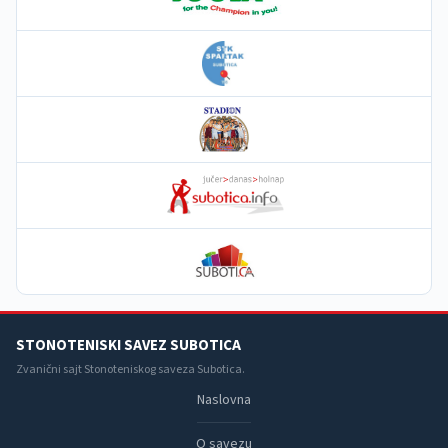
STONOTENISKI SAVEZ SUBOTICA
Zvanični sajt Stonoteniskog saveza Subotica.
Naslovna
O savezu