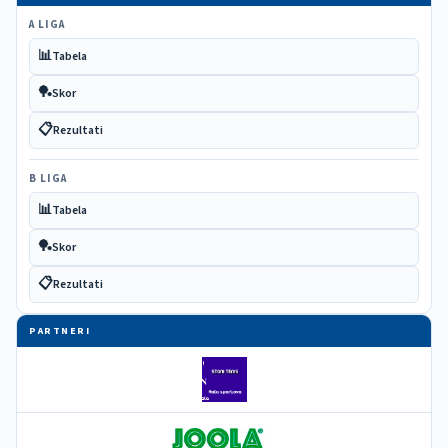
A LIGA
📊
Tabela
🏓
Skor
📋
Rezultati
B LIGA
📊
Tabela
🏓
Skor
📋
Rezultati
PARTNERI