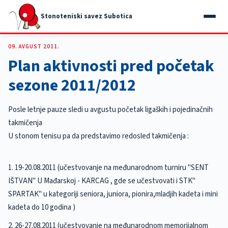
Stonoteniski savez Subotica
09. AVGUST 2011.
Plan aktivnosti pred početak
sezone 2011/2012
Posle letnje pauze sledi u avgustu početak ligaških i pojedinačnih
takmičenja
U stonom tenisu pa da predstavimo redosled takmičenja :
1. 19-20.08.2011 (učestvovanje na međunarodnom turniru "SENT
IŠTVAN" U Mađarskoj - KARCAG , gde se učestvovati i STK"
SPARTAK" u kategoriji seniora, juniora, pionira,mladjih kadeta i mini
kadeta do 10 godina )
2. 26-27.08.2011 (učestvovanje na međunarodnom memorijalnom