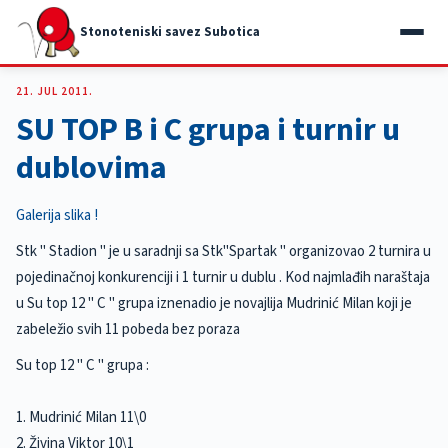
Stonoteniski savez Subotica
21. JUL 2011.
SU TOP B i C grupa i turnir u
dublovima
Galerija slika !
Stk " Stadion " je u saradnji sa Stk"Spartak " organizovao 2 turnira u
pojedinačnoj konkurenciji i 1 turnir u dublu . Kod najmlađih naraštaja
u Su top 12 " C " grupa iznenadio je novajlija Mudrinić Milan koji je
zabeležio svih 11 pobeda bez poraza
Su top 12 " C " grupa :
1. Mudrinić Milan 11\0
2. Živina Viktor 10\1