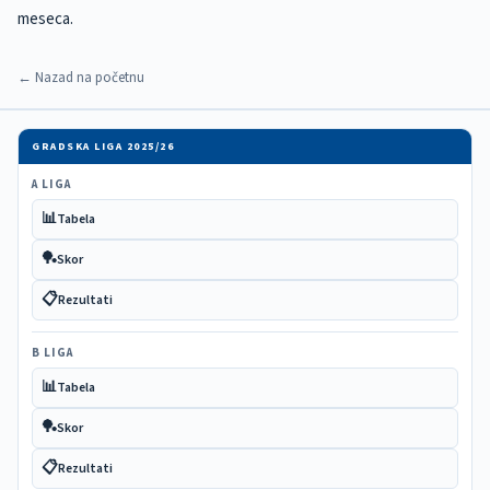
meseca.
← Nazad na početnu
GRADSKA LIGA 2025/26
A LIGA
📊
Tabela
🏓
Skor
📋
Rezultati
B LIGA
📊
Tabela
🏓
Skor
📋
Rezultati