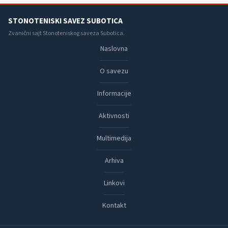
STONOTENISKI SAVEZ SUBOTICA
Zvanični sajt Stonoteniskog saveza Subotica.
Naslovna
O savezu
Informacije
Aktivnosti
Multimedija
Arhiva
Linkovi
Kontakt