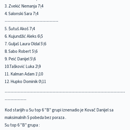
3. Zvekić Nemanja 7\4
4. Salonski Sara 7\4
-------------------------------------
5. Šutuš Akoš 7\4
6. Kujundžić Aleks 6\5
7. Guljaš Laura Oldal 5\6
8. Sabo Robert 5\6
9. Peić Danijel 5\6
10.Tašković Luka 2\9
11. Kalman Adam 1\10
12. Hupko Dominik 0\11
-----------------------------------------------------------------------------------
---------------
Kod starijih u Su top 6 "B" grupi iznenadio je Kovač Danijel sa
maksimalnih 5 pobeda bez poraza .
Su top 6 "B" grupa :