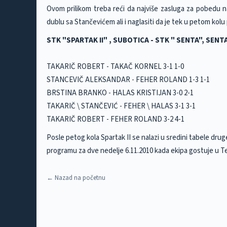
Ovom prilikom treba reći da najviše zasluga za pobedu 
dublu sa Stančevićem ali i naglasiti da je tek u petom ko
STK "SPARTAK II" , SUBOTICA - STK " SENTA", SENTA
TAKARIČ ROBERT - TAKAČ KORNEL 3-1 1-0
STANCEVIČ ALEKSANDAR - FEHER ROLAND 1-3 1-1
BRSTINA BRANKO - HALAS KRISTIJAN 3-0 2-1
TAKARIČ \ STANČEVIĆ - FEHER \ HALAS 3-1 3-1
TAKARIČ ROBERT - FEHER ROLAND 3-2 4-1
Posle petog kola Spartak II se nalazi u sredini tabele drug
programu za dve nedelje 6.11.2010 kada ekipa gostuje u T
← Nazad na početnu