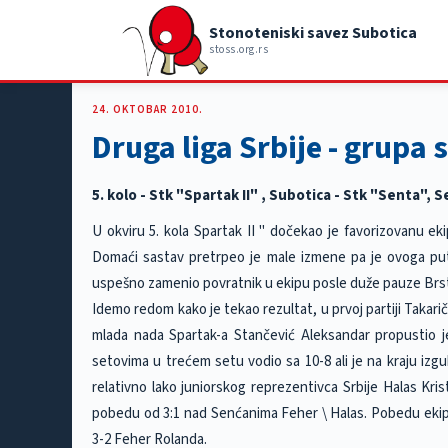
Stonoteniski savez Subotica
stoss.org.rs
24. OKTOBAR 2010.
Druga liga Srbije - grupa 
5. kolo - Stk "Spartak II" , Subotica - Stk "Senta", 
U okviru 5. kola Spartak II " dočekao je favorizovanu 
Domaći sastav pretrpeo je male izmene pa je ovoga puta
uspešno zamenio povratnik u ekipu posle duže pauze Brs
Idemo redom kako je tekao rezultat, u prvoj partiji Takarič
mlada nada Spartak-a Stančević Aleksandar propustio j
setovima u trećem setu vodio sa 10-8 ali je na kraju izgu
relativno lako juniorskog reprezentivca Srbije Halas Krist
pobedu od 3:1 nad Senćanima Feher \ Halas. Pobedu ekipi d
3-2 Feher Rolanda.