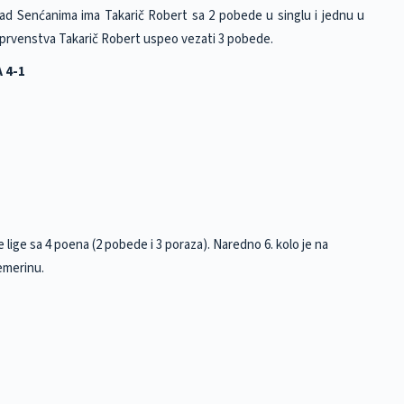
nad Senćanima ima Takarič Robert sa 2 pobede u singlu i jednu u
lu prvenstva Takarič Robert uspeo vezati 3 pobede.
 4-1
e lige sa 4 poena (2 pobede i 3 poraza). Naredno 6. kolo je na
emerinu.