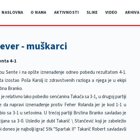
NASLOVNA
O NAMA
AKTIVNOSTI
SLIKE
VIDEO
ARHIVA
sever - muškarci
Senta 4-1
ekipu Sente i na opšte iznenađenje odneo pobedu rezultatom 4-1.
 izostao Poša Karolj iz zdravstvenih razloga a njega je u ekipi
tina Branko.
 je relativno lako pobedio senćanina Takača sa 3-1, u drugoj partiji
e da napravi iznenađenje protiv Feher Rolanda jer je kod 1-1 u
bio sa 3-1 u setovima. U trećoj partiji Brstina Branko savladao je
ijana sa 3-0. Usledio je dubl Takarič \ Stančević koji je zabeležio
oneo je najbolji igrač Stk "Spartak II" Takarič Robert savladavši