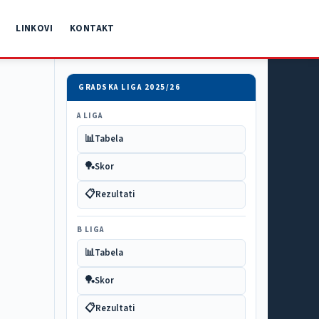
LINKOVI
KONTAKT
GRADSKA LIGA 2025/26
A LIGA
📊
Tabela
🏓
Skor
📋
Rezultati
B LIGA
📊
Tabela
🏓
Skor
📋
Rezultati