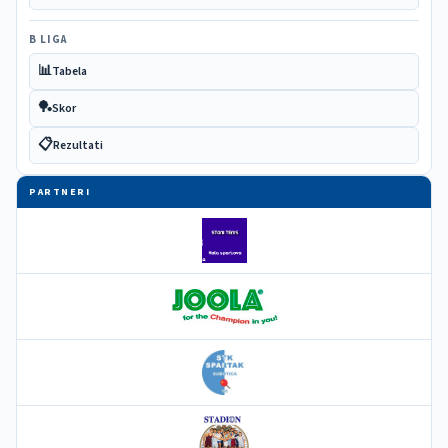
B LIGA
📊
Tabela
🏓
Skor
📋
Rezultati
PARTNERI