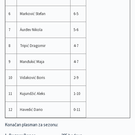
6
Marković Stefan
6-5
7
Äurđev Nikola
5-6
8
Tripić Dragomir
4-7
9
Manđukić Maja
4-7
10
Vidaković Boris
2-9
11
Kujundžić Aleks
1-10
12
Havedić Dario
0-11
Konačan plasman za sezonu: