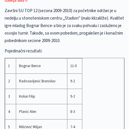
Galerija slika !!!
Završni SU TOP 12 (sezona 2009-2010) za početnike održan je u
nedelju u stonoteniskom centru „Stadion" (malo klizalište). Kvalitet
igre mladog Bognar Bence-a bio je za svaku pohvalu i zasluženo je
osvojio turnir. Takođe, sa ovom pobedom, progalešen je i konačnim
pobednikom sezone 2009-2010.
Pojedinačni rezultati:
1
Bognar Bence
11-0
2
Radosavljević Branislav
9-2
3
Kokai Filip
9-2
4
Planić Alen
8-3
5
Milićević Miljan
7-4