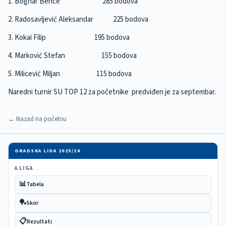
1. Bognar Bence 285 bodova
2. Radosavljević Aleksandar 225 bodova
3. Kokai Filip 195 bodova
4. Marković Stefan 155 bodova
5. Milicević Miljan 115 bodova
Naredni turnir SU TOP 12 za početnike predviđen je za septembar.
← Nazad na početnu
GRADSKA LIGA 2025/26
A LIGA
📊
Tabela
🏓
Skor
📋
Rezultati